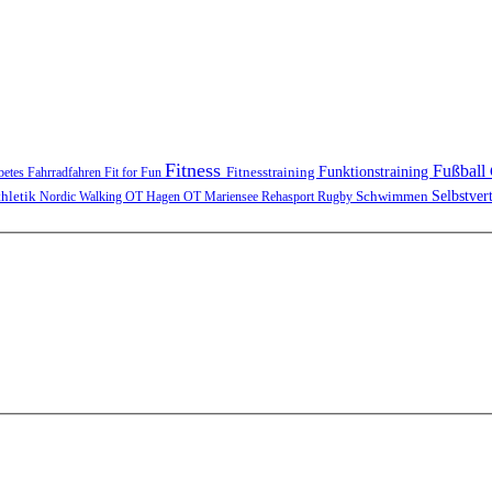
Fitness
Fußball
Funktionstraining
Fitnesstraining
betes
Fahrradfahren
Fit for Fun
Schwimmen
Selbstver
thletik
Nordic Walking
OT Hagen
OT Mariensee
Rehasport
Rugby