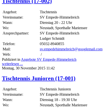
Tischtennis (17-002)
Angebot:
Tischtennis
Vereinsname:
SV Empede-Himmelreich
Wann:
Dienstag 20 - 22 Uhr
Wo:
Neustadt, Sporthalle Mariensee
Ansprechpartner:
SV Empede-Himmelreich
Ludger Schmidt
Telefon:
05032-8940855
Mail:
sv.empedehimmelreich@googlemail.com
Web:
/
Publiziert in
Angebote SV Empede-Himmelreich
weiterlesen ...
Montag, 30 November 2015 11:42
Tischtennis Junioren (17-001)
Angebot:
Tischtennis Junioren
Vereinsname:
SV Empede-Himmelreich
Wann:
Dienstag 18 - 19:30 Uhr
Wo:
Neustadt, Sporthalle Mariensee