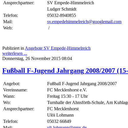
Ansprechpartner:
SV Empede-Himmelreich
Ludger Schmidt
Telefon:
05032-8940855
Mail:
sv.empedehimmelreich@googlemail.com
Web:
/
Publiziert in
Angebote SV Empede-Himmelreich
weiterlesen ...
Donnerstag, 26 November 2015 08:04
Fußball F-Jugend Jahrgang 2008/2007 (15
Angebot:
Fußball F-Jugend Jahrgang 2008/2007
Vereinsname:
FC Mecklenhorst e.V.
Wann:
Freitag 15:30 - 17 Uhr
Wo:
Turnhalle der Ahnsförth-Schule, Am Kuhlag
Ansprechpartner:
FC Mecklenhorst
Ulöi Lohmann
Telefon:
05032 66849
Mail:
uli-lohmann@gmx.de