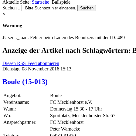
Aktuelle Seite:
Startseite
Ballspiele
Suchen ...
×
Warnung
JUser: :_load: Fehler beim Laden des Benutzers mit der ID: 489
Anzeige der Artikel nach Schlagwörtern: B
Diesen RSS-Feed abonnieren
Dienstag, 08 November 2016 15:13
Boule (15-013)
Angebot:
Boule
Vereinsname:
FC Mecklenhorst e.V.
Wann:
Donnerstag 15:30 - 17 Uhr
Wo:
Sportplatz, Mecklenhorster Str. 67
Ansprechpartner:
FC Mecklenhorst
Peter Warnecke
Telefon:
05032-91420