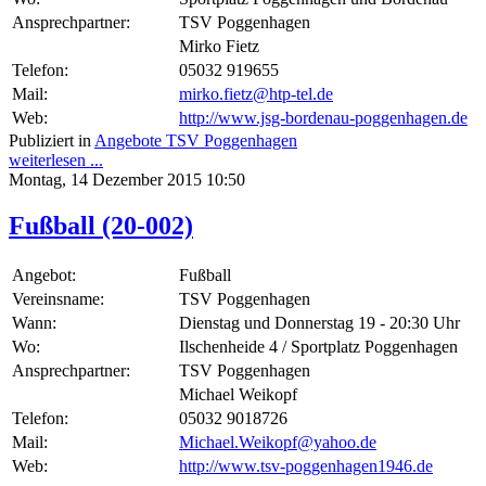
Ansprechpartner:
TSV Poggenhagen
Mirko Fietz
Telefon:
05032 919655
Mail:
mirko.fietz@htp-tel.de
Web:
http://www.jsg-bordenau-poggenhagen.de
Publiziert in
Angebote TSV Poggenhagen
weiterlesen ...
Montag, 14 Dezember 2015 10:50
Fußball (20-002)
Angebot:
Fußball
Vereinsname:
TSV Poggenhagen
Wann:
Dienstag und Donnerstag 19 - 20:30 Uhr
Wo:
Ilschenheide 4 / Sportplatz Poggenhagen
Ansprechpartner:
TSV Poggenhagen
Michael Weikopf
Telefon:
05032 9018726
Mail:
Michael.Weikopf@yahoo.de
Web:
http://www.tsv-poggenhagen1946.de