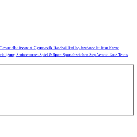
Gesundheitssport
Gymnastik
JiuJitsu
Handball
HipHop
Jazzdance
Karate
teidigung
Spiel & Sport
Sportabzeichen
Tanz
Seniorenturnen
Step Aerobic
Tennis