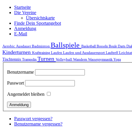
Startseite
Die Vereine
Übersichtskarte
Finde Dein Sportangebot
Anmeldung
E-Mail
Ballspiele
Ausdauer
Aerobic
Badminton
Basketball
Bosseln
Boule
Darts
Dia
Kinderturnen
Laufen
Laufen und Ausdauersport
Krafttraining
Lauftreff
Leichta
Turnen
Tischtennis
Volleyball
Wandern
Trampolin
Wassergymnastik
Yoga
Benutzername
Passwort
Angemeldet bleiben
Passwort vergessen?
Benutzername vergessen?