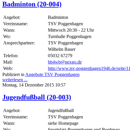
Badminton (20-004)
Angebot:
Badminton
Vereinsname:
TSV Poggenhagen
Wann:
Mittwoch 20:30 - 22 Uhr
Wo:
Turnhalle Poggenhagen
Ansprechpartner:
TSV Poggenhagen
Wilhelm Bauer
Telefon:
05032 67279
Mail:
bb4wb@nexgo.de
Web:
http://www.tsv-poggenhagen1946.de/seite/1
Publiziert in
Angebote TSV Poggenhagen
weiterlesen ...
Montag, 14 Dezember 2015 10:57
Jugendfußball (20-003)
Angebot:
Jugendfußball
Vereinsname:
TSV Poggenhagen
Wann:
siehe Homepage
Wo:
Sportplatz Poggenhagen und Bordenau