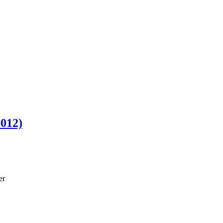
-012)
er