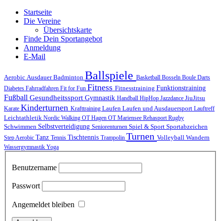
Startseite
Die Vereine
Übersichtskarte
Finde Dein Sportangebot
Anmeldung
E-Mail
Ballspiele
Ausdauer
Aerobic
Badminton
Basketball
Bosseln
Boule
Darts
Fitness
Funktionstraining
Fitnesstraining
Diabetes
Fahrradfahren
Fit for Fun
Fußball
Gesundheitssport
Gymnastik
JiuJitsu
Handball
HipHop
Jazzdance
Kinderturnen
Laufen
Laufen und Ausdauersport
Karate
Krafttraining
Lauftreff
Leichtathletik
Nordic Walking
OT Hagen
OT Mariensee
Rehasport
Rugby
Schwimmen
Selbstverteidigung
Spiel & Sport
Sportabzeichen
Seniorenturnen
Turnen
Tischtennis
Tanz
Volleyball
Wandern
Step Aerobic
Tennis
Trampolin
Wassergymnastik
Yoga
Benutzername
Passwort
Angemeldet bleiben