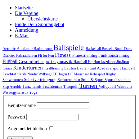
Startseite
Die Vereine
Übersichtskarte
Finde Dein Sportangebot
Anmeldung
E-Mail
Ballspiele
Ausdauer
Aerobic
Badminton
Basketball
Bosseln
Boule
Darts
Fitness
Funktionstraining
Fitnesstraining
Diabetes
Fahrradfahren
Fit for Fun
Fußball
Gesundheitssport
Gymnastik
JiuJitsu
Handball
HipHop
Jazzdance
Kinderturnen
Laufen
Laufen und Ausdauersport
Karate
Krafttraining
Lauftreff
Leichtathletik
Nordic Walking
OT Hagen
OT Mariensee
Rehasport
Rugby
Schwimmen
Selbstverteidigung
Spiel & Sport
Sportabzeichen
Seniorenturnen
Turnen
Tischtennis
Tanz
Volleyball
Wandern
Step Aerobic
Tennis
Trampolin
Wassergymnastik
Yoga
Benutzername
Passwort
Angemeldet bleiben