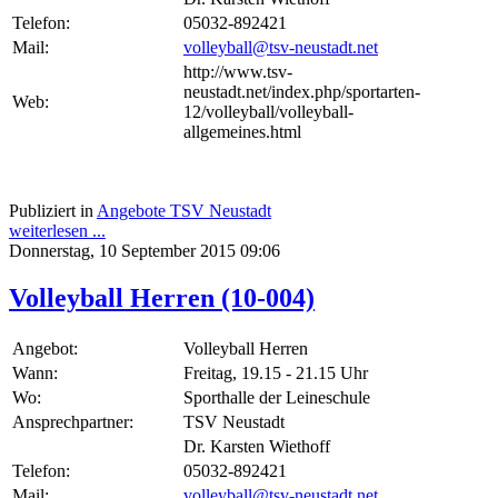
Telefon:
05032-892421
Mail:
volleyball@tsv-neustadt.net
http://www.tsv-
neustadt.net/index.php/sportarten-
Web:
12/volleyball/volleyball-
allgemeines.html
Publiziert in
Angebote TSV Neustadt
weiterlesen ...
Donnerstag, 10 September 2015 09:06
Volleyball Herren (10-004)
Angebot:
Volleyball Herren
Wann:
Freitag, 19.15 - 21.15 Uhr
Wo:
Sporthalle der Leineschule
Ansprechpartner:
TSV Neustadt
Dr. Karsten Wiethoff
Telefon:
05032-892421
Mail:
volleyball@tsv-neustadt.net