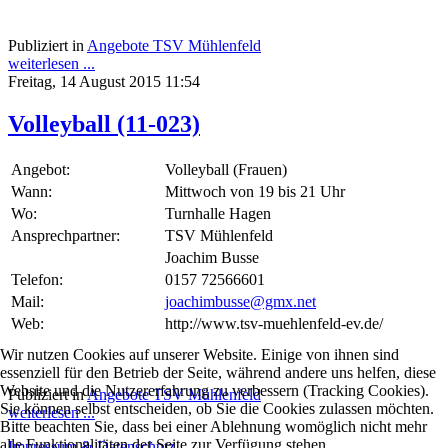
Publiziert in
Angebote TSV Mühlenfeld
weiterlesen ...
Freitag, 14 August 2015 11:54
Volleyball (11-023)
Angebot:
Volleyball (Frauen)
Wann:
Mittwoch von 19 bis 21 Uhr
Wo:
Turnhalle Hagen
Ansprechpartner:
TSV Mühlenfeld
Joachim Busse
Telefon:
0157 72566601
Mail:
joachimbusse@gmx.net
Web:
http://www.tsv-muehlenfeld-ev.de/
Wir nutzen Cookies auf unserer Website. Einige von ihnen sind
essenziell für den Betrieb der Seite, während andere uns helfen, diese
Website und die Nutzererfahrung zu verbessern (Tracking Cookies).
Publiziert in
Angebote TSV Mühlenfeld
Sie können selbst entscheiden, ob Sie die Cookies zulassen möchten.
weiterlesen ...
Bitte beachten Sie, dass bei einer Ablehnung womöglich nicht mehr
alle Funktionalitäten der Seite zur Verfügung stehen.
Impressum & Datenschutz