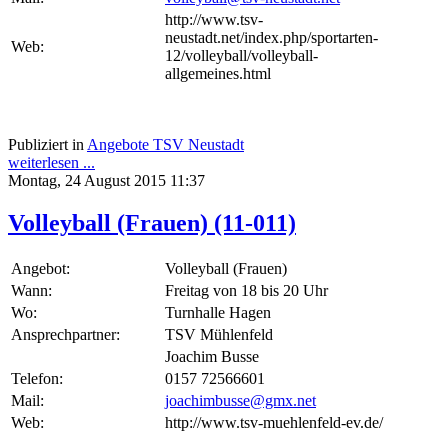
http://www.tsv-
neustadt.net/index.php/sportarten-
Web:
12/volleyball/volleyball-
allgemeines.html
Publiziert in
Angebote TSV Neustadt
weiterlesen ...
Montag, 24 August 2015 11:37
Volleyball (Frauen) (11-011)
Angebot:
Volleyball (Frauen)
Wann:
Freitag von 18 bis 20 Uhr
Wo:
Turnhalle Hagen
Ansprechpartner:
TSV Mühlenfeld
Joachim Busse
Telefon:
0157 72566601
Mail:
joachimbusse@gmx.net
Web:
http://www.tsv-muehlenfeld-ev.de/