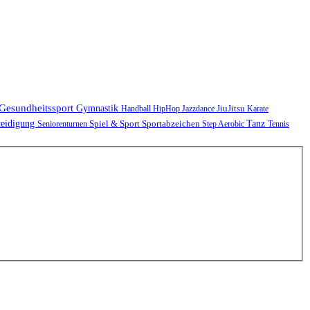
Gesundheitssport
Gymnastik
JiuJitsu
Handball
HipHop
Jazzdance
Karate
teidigung
Spiel & Sport
Sportabzeichen
Tanz
Seniorenturnen
Step Aerobic
Tennis