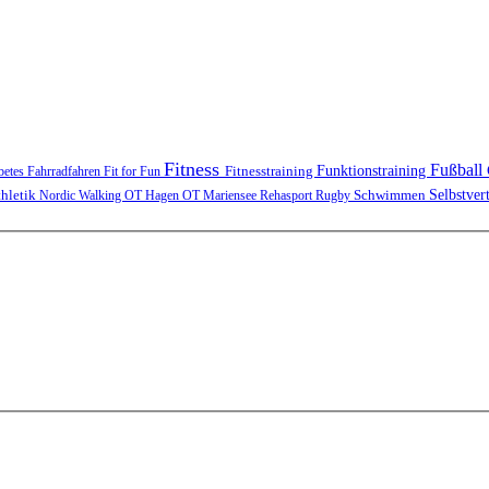
Fitness
Fußball
Funktionstraining
Fitnesstraining
betes
Fahrradfahren
Fit for Fun
Schwimmen
Selbstver
thletik
Nordic Walking
OT Hagen
OT Mariensee
Rehasport
Rugby