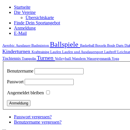
Startseite
Die Vereine
Übersichtskarte
Finde Dein Sportangebot
Anmeldung
E-Mail
Ballspiele
Ausdauer
Aerobic
Badminton
Basketball
Bosseln
Boule
Darts
Dia
Kinderturnen
Laufen
Laufen und Ausdauersport
Krafttraining
Lauftreff
Leichta
Turnen
Tischtennis
Volleyball
Wandern
Trampolin
Wassergymnastik
Yoga
Benutzername
Passwort
Angemeldet bleiben
Passwort vergessen?
Benutzername vergessen?