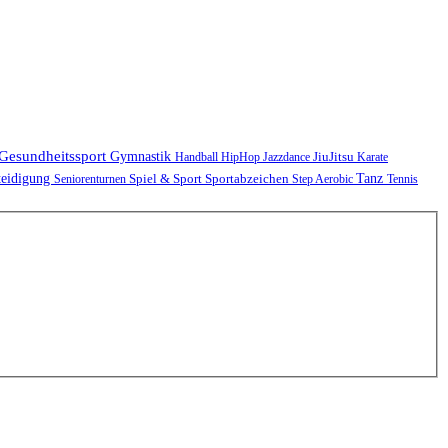
Gesundheitssport
Gymnastik
JiuJitsu
Handball
HipHop
Jazzdance
Karate
teidigung
Spiel & Sport
Sportabzeichen
Tanz
Seniorenturnen
Step Aerobic
Tennis