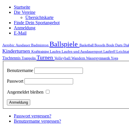
Startseite
Die Vereine
Übersichtskarte
Finde Dein Sportangebot
Anmeldung
E-Mail
Ballspiele
Ausdauer
Aerobic
Badminton
Basketball
Bosseln
Boule
Darts
Dia
Kinderturnen
Laufen
Laufen und Ausdauersport
Krafttraining
Lauftreff
Leichta
Turnen
Tischtennis
Volleyball
Wandern
Trampolin
Wassergymnastik
Yoga
Benutzername
Passwort
Angemeldet bleiben
Passwort vergessen?
Benutzername vergessen?