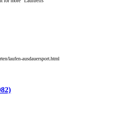
t for more" Lauftreffs
rten/laufen-ausdauersport.html
082)