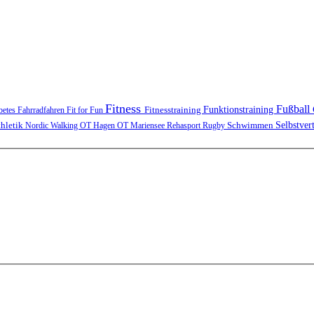
Fitness
Fußball
Funktionstraining
Fitnesstraining
betes
Fahrradfahren
Fit for Fun
Schwimmen
Selbstver
thletik
Nordic Walking
OT Hagen
OT Mariensee
Rehasport
Rugby