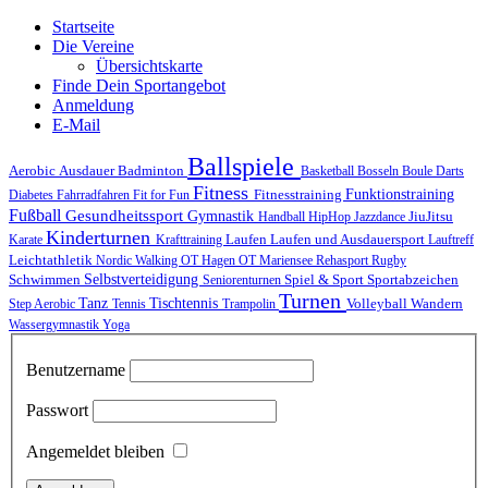
Startseite
Die Vereine
Übersichtskarte
Finde Dein Sportangebot
Anmeldung
E-Mail
Ballspiele
Ausdauer
Aerobic
Badminton
Basketball
Bosseln
Boule
Darts
Fitness
Funktionstraining
Fitnesstraining
Diabetes
Fahrradfahren
Fit for Fun
Fußball
Gesundheitssport
Gymnastik
JiuJitsu
Handball
HipHop
Jazzdance
Kinderturnen
Laufen
Laufen und Ausdauersport
Karate
Krafttraining
Lauftreff
Leichtathletik
Nordic Walking
OT Hagen
OT Mariensee
Rehasport
Rugby
Schwimmen
Selbstverteidigung
Spiel & Sport
Sportabzeichen
Seniorenturnen
Turnen
Tischtennis
Tanz
Volleyball
Wandern
Step Aerobic
Tennis
Trampolin
Wassergymnastik
Yoga
Benutzername
Passwort
Angemeldet bleiben