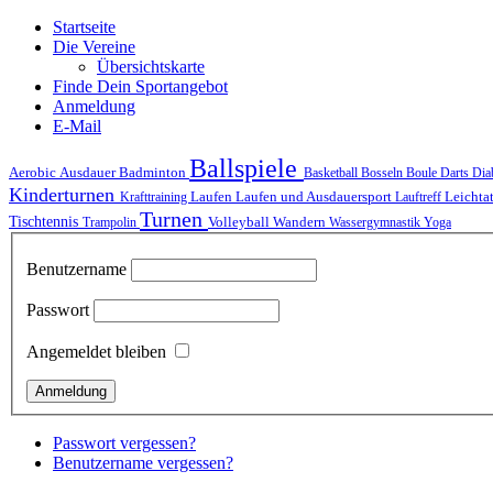
Startseite
Die Vereine
Übersichtskarte
Finde Dein Sportangebot
Anmeldung
E-Mail
Ballspiele
Ausdauer
Aerobic
Badminton
Basketball
Bosseln
Boule
Darts
Dia
Kinderturnen
Laufen
Laufen und Ausdauersport
Krafttraining
Lauftreff
Leichta
Turnen
Tischtennis
Volleyball
Wandern
Trampolin
Wassergymnastik
Yoga
Benutzername
Passwort
Angemeldet bleiben
Passwort vergessen?
Benutzername vergessen?