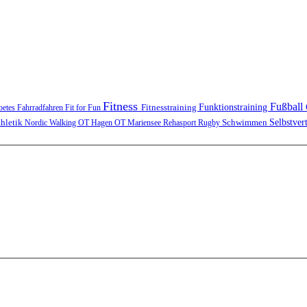
Fitness
Fußball
Funktionstraining
Fitnesstraining
betes
Fahrradfahren
Fit for Fun
Schwimmen
Selbstver
thletik
Nordic Walking
OT Hagen
OT Mariensee
Rehasport
Rugby