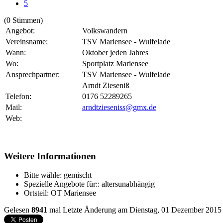
5
(0 Stimmen)
Angebot:
Volkswandern
Vereinsname:
TSV Mariensee - Wulfelade
Wann:
Oktober jeden Jahres
Wo:
Sportplatz Mariensee
Ansprechpartner:
TSV Mariensee - Wulfelade
Arndt Zieseniß
Telefon:
0176 52289265
Mail:
arndtzieseniss@gmx.de
Web:
Weitere Informationen
Bitte wähle:
gemischt
Spezielle Angebote für::
altersunabhängig
Ortsteil:
OT Mariensee
Gelesen
8941
mal
Letzte Änderung am Dienstag, 01 Dezember 2015