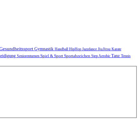
Gesundheitssport
Gymnastik
JiuJitsu
Handball
HipHop
Jazzdance
Karate
teidigung
Spiel & Sport
Sportabzeichen
Tanz
Seniorenturnen
Step Aerobic
Tennis